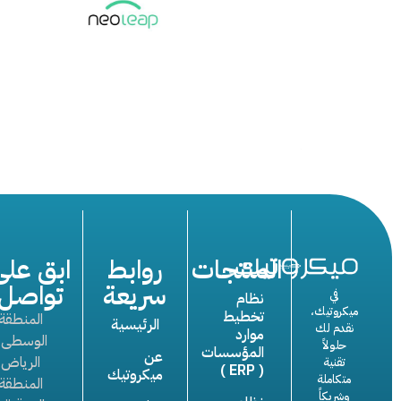
المنتجات
روابط
ابق على
سريعة
تواصل
في
نظام
ميكروتيك،
تخطيط
المنطقة
الرئيسية
نقدم لك
موارد
الوسطى :
حلولاً
المؤسسات
عن
الرياض
تقنية
( ERP )
ميكروتيك
متكاملة
المنطقة
وشريكاً