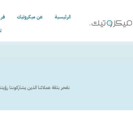
الرئيسية
عن ميكروتيك
فري
ت
نفخر بثقة عملائنا الذين يشاركوننا رؤي