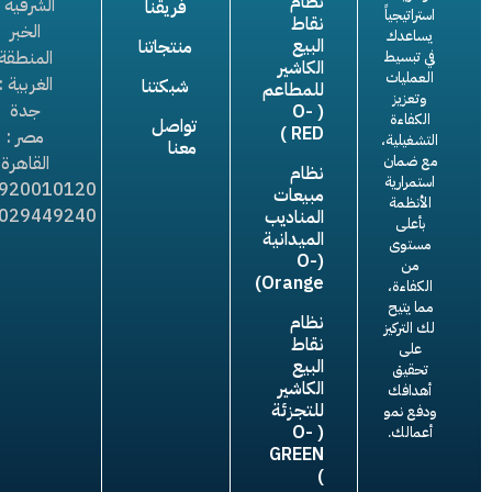
نظام
الشرقية :
فريقنا
استراتيجياً
نقاط
الخبر
يساعدك
البيع
منتجاتنا
المنطقة
في تبسيط
الكاشير
العمليات
الغربية :
شبكتنا
للمطاعم
وتعزيز
جدة
( O-
الكفاءة
تواصل
RED )
مصر :
التشغيلية،
معنا
مع ضمان
القاهرة
نظام
استمرارية
920010120+
مبيعات
الأنظمة
029449240+
المناديب
بأعلى
الميدانية
مستوى
(O-
من
Orange)
الكفاءة،
مما يتيح
نظام
لك التركيز
نقاط
على
البيع
تحقيق
الكاشير
أهدافك
للتجزئة
ودفع نمو
( O-
أعمالك.
GREEN
)